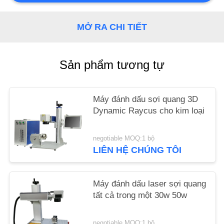
YÊU
MỞ RA CHI TIẾT
CẦU
BÁO
Sản phẩm tương tự
GIÁ
Máy đánh dấu sợi quang 3D
SƠ
Dynamic Raycus cho kim loại
ĐỒ
TRANG
negotiable MOQ:1 bộ
LIÊN HỆ CHÚNG TÔI
WEB
PRIVACY
Máy đánh dấu laser sợi quang
tất cả trong một 30w 50w
POLICY
negotiable MOQ:1 bộ