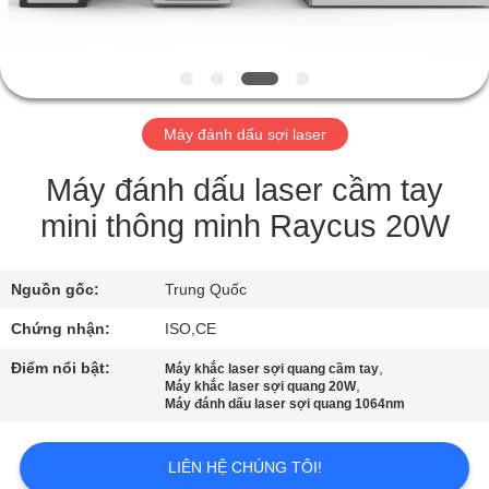
THAM
QUAN
NHÀ
MÁY
Máy đánh dấu sợi laser
KIỂM
Máy đánh dấu laser cầm tay
SOÁT
mini thông minh Raycus 20W
CHẤT
LƯỢNG
Nguồn gốc:
Trung Quốc
Chứng nhận:
ISO,CE
LIÊN
Điểm nổi bật:
,
Máy khắc laser sợi quang cầm tay
,
Máy khắc laser sợi quang 20W
HỆ
Máy đánh dấu laser sợi quang 1064nm
CHÚNG
TÔI
LIÊN HỆ CHÚNG TÔI!