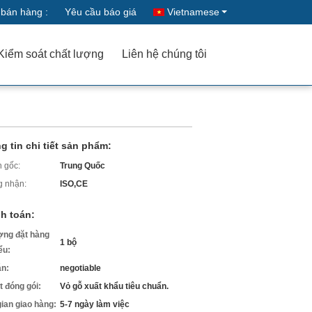
 bán hàng :
Yêu cầu báo giá
Vietnamese
Kiểm soát chất lượng
Liên hệ chúng tôi
g tin chi tiết sản phẩm:
 gốc:
Trung Quốc
 nhận:
ISO,CE
h toán:
ợng đặt hàng
1 bộ
iểu:
án:
negotiable
ết đóng gói:
Vỏ gỗ xuất khẩu tiêu chuẩn.
gian giao hàng:
5-7 ngày làm việc