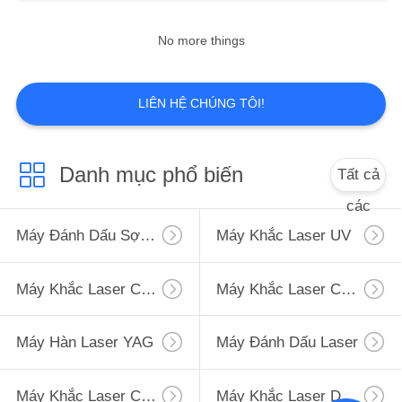
No more things
7
Máy khắc laser cầm
LIÊN HỆ CHÚNG TÔI!
tay
Danh mục phổ biến
Tất cả
các
Máy Đánh Dấu Sợi Laser
Máy Khắc Laser UV
7
Máy khắc laser
Máy Khắc Laser CO2
Máy Khắc Laser Cầm Tay
Diode
Máy Hàn Laser YAG
Máy Đánh Dấu Laser
Máy Khắc Laser Cầm Tay
Máy Khắc Laser Diode