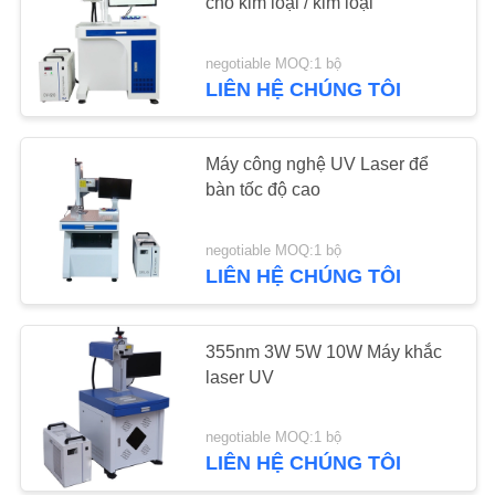
cho kim loại / kim loại
YÊU
negotiable MOQ:1 bộ
8
CẦU
LIÊN HỆ CHÚNG TÔI
BÁO
Máy hàn Laser YAG
GIÁ
Máy công nghệ UV Laser để
bàn tốc độ cao
SƠ
negotiable MOQ:1 bộ
ĐỒ
LIÊN HỆ CHÚNG TÔI
TRANG
8
WEB
355nm 3W 5W 10W Máy khắc
Máy đánh dấu laser
laser UV
PRIVACY
negotiable MOQ:1 bộ
POLICY
LIÊN HỆ CHÚNG TÔI