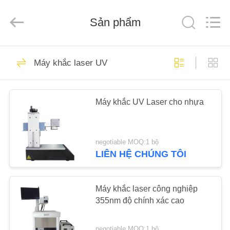
Beijing
Silk
Road
Enterprise
Sản phẩm
Management
Services
Co.,LTD.
All
TRANG
Rights
7
Reserved.
Máy khắc laser UV
CHỦ
Máy đánh dấu sợi
laser
CÁC
Máy khắc UV Laser cho nhựa
SẢN
PHẨM
negotiable MOQ:1 bộ
LIÊN HỆ CHÚNG TÔI
7
VỀ
CHÚNG
Máy khắc laser công nghiệp
Máy khắc laser UV
TÔI
355nm độ chính xác cao
negotiable MOQ:1 bộ