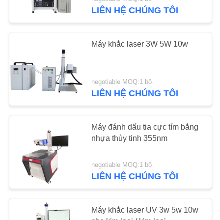
THAM
LIÊN HỆ CHÚNG TÔI
QUAN
NHÀ
7
Máy khắc laser 3W 5W 10w
MÁY
Máy khắc laser CO2
KIỂM
negotiable MOQ:1 bộ
LIÊN HỆ CHÚNG TÔI
SOÁT
CHẤT
Máy đánh dấu tia cực tím bằng
LƯỢNG
nhựa thủy tinh 355nm
7
LIÊN
Máy khắc laser cầm
negotiable MOQ:1 bộ
LIÊN HỆ CHÚNG TÔI
HỆ
tay
CHÚNG
TÔI
Máy khắc laser UV 3w 5w 10w