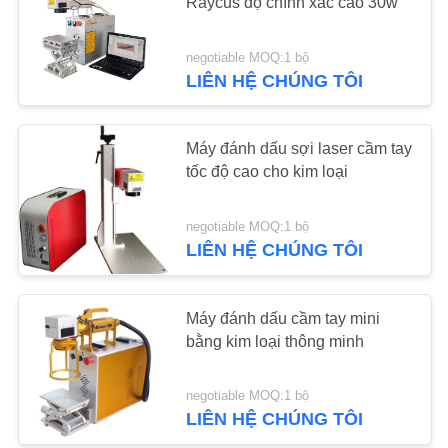
Raycus độ chính xác cao 30w
YÊU
negotiable MOQ:1 bộ
8
CẦU
LIÊN HỆ CHÚNG TÔI
BÁO
Máy hàn Laser YAG
GIÁ
Máy đánh dấu sợi laser cầm tay
tốc độ cao cho kim loại
SƠ
negotiable MOQ:1 bộ
ĐỒ
LIÊN HỆ CHÚNG TÔI
TRANG
8
WEB
Máy đánh dấu cầm tay mini
Máy đánh dấu laser
bằng kim loại thông minh
PRIVACY
negotiable MOQ:1 bộ
POLICY
LIÊN HỆ CHÚNG TÔI