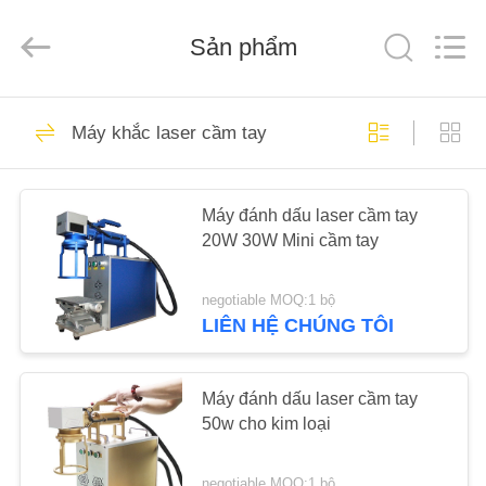
Beijing
Silk
Road
Enterprise
Sản phẩm
Management
Services
Co.,LTD.
All
TRANG
Rights
7
Reserved.
Máy khắc laser cầm tay
CHỦ
Máy đánh dấu sợi
laser
CÁC
Máy đánh dấu laser cầm tay
20W 30W Mini cầm tay
SẢN
PHẨM
negotiable MOQ:1 bộ
LIÊN HỆ CHÚNG TÔI
7
VỀ
CHÚNG
Máy đánh dấu laser cầm tay
Máy khắc laser UV
TÔI
50w cho kim loại
negotiable MOQ:1 bộ