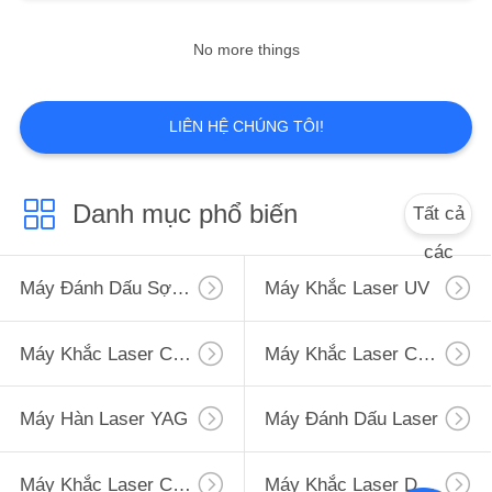
No more things
7
Máy khắc laser cầm
LIÊN HỆ CHÚNG TÔI!
tay
Danh mục phổ biến
Tất cả
các
Máy Đánh Dấu Sợi Laser
Máy Khắc Laser UV
7
Máy khắc laser
Máy Khắc Laser CO2
Máy Khắc Laser Cầm Tay
Diode
Máy Hàn Laser YAG
Máy Đánh Dấu Laser
Máy Khắc Laser Cầm Tay
Máy Khắc Laser Diode