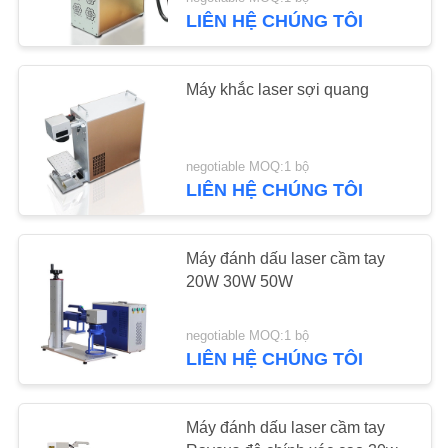
THAM
LIÊN HỆ CHÚNG TÔI
QUAN
NHÀ
7
Máy khắc laser sợi quang
MÁY
Máy khắc laser CO2
KIỂM
negotiable MOQ:1 bộ
LIÊN HỆ CHÚNG TÔI
SOÁT
CHẤT
Máy đánh dấu laser cầm tay
LƯỢNG
20W 30W 50W
7
LIÊN
Máy khắc laser cầm
negotiable MOQ:1 bộ
LIÊN HỆ CHÚNG TÔI
HỆ
tay
CHÚNG
TÔI
Máy đánh dấu laser cầm tay